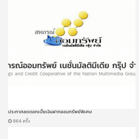
ประกาศลดดอกเบี้ยเงินฝากออมทรัพย์พิเศษ
864 ครั้ง