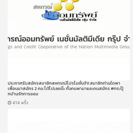
ประกาศรับสมัครสมาชิกสหกรณ์โปรโมชั่นจ้า! สมาชิกท่านใดพา
เพื่อนมาสมัคร 2 คน ได้ไปเลยน๊ะ ทั้งคนพามาและคนสมัคร #กระปุ๊
กบ้านรักการออม
414 ครั้ง