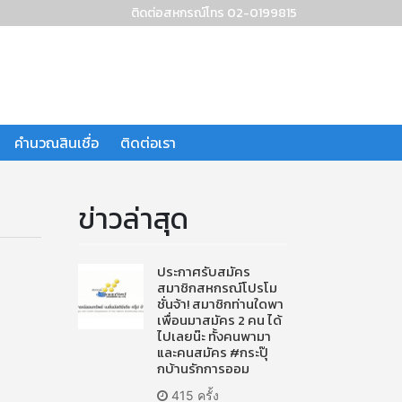
ติดต่อสหกรณ์โทร 02-0199815
คำนวณสินเชื่อ
ติดต่อเรา
ข่าวล่าสุด
ประกาศรับสมัคร
สมาชิกสหกรณ์โปรโม
ชั่นจ้า! สมาชิกท่านใดพา
เพื่อนมาสมัคร 2 คน ได้
ไปเลยน๊ะ ทั้งคนพามา
และคนสมัคร #กระปุ๊
กบ้านรักการออม
415 ครั้ง