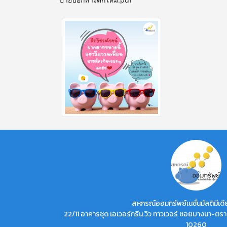
สหกรณ์ออมทรัพย์เนชั่นมัลติมีเดีย
22/11 อาคารชุด เอเวอร์กรีน วิว ทาวเวอร์ ซอยบางนา-ต
10260