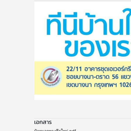
เอกสาร
ป้ายบอกทางตึกใหม่.pdf