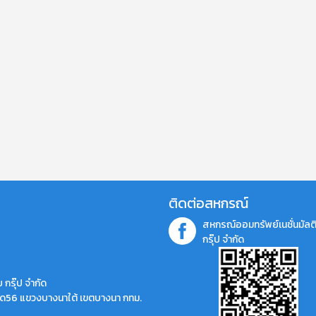
ติดต่อสหกรณ์
สหกรณ์ออมทรัพย์เนชั่นมัลติ
กรุ๊ป จำกัด
 กรุ๊ป จำกัด
ราด56 แขวงบางนาใต้ เขตบางนา กทม.