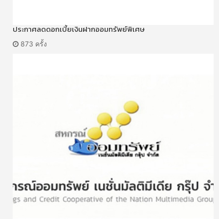
ประกาศลดดอกเบี้ยเงินฝากออมทรัพย์พิเศษ
873 ครั้ง