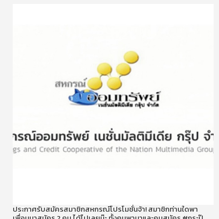
ประกาศรับสมัครสมาชิกสหกรณ์โปรโมชั่นจ้า! สมาชิกท่านใดพา
เพื่อนมาสมัคร 2 คน ได้ไปเลยน๊ะ ทั้งคนพามาและคนสมัคร #กระปุ๊